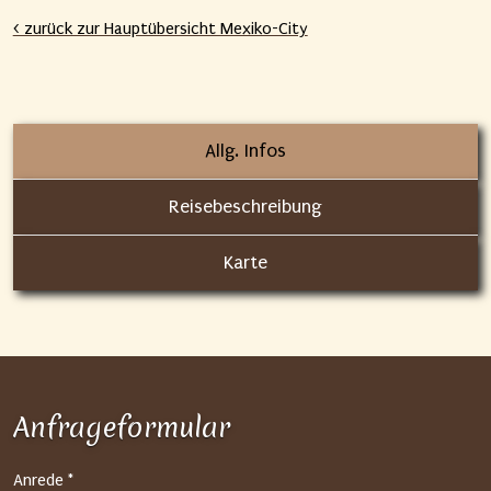
< zurück zur Hauptübersicht Mexiko-City
Allg. Infos
Reisebeschreibung
Karte
Anfrageformular
S
Anrede *