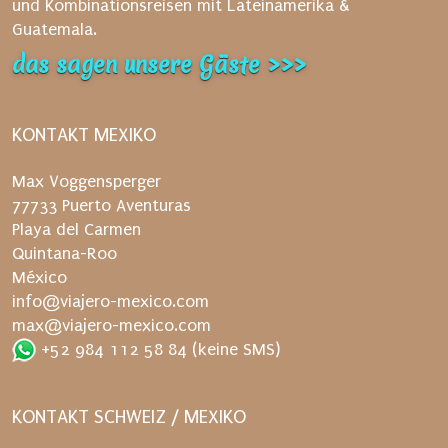
und Kombinationsreisen mit Lateinamerika &
n
Guatemala.
a
das sagen unsere Gäste >>>
c
h
d
KONTAKT MEXIKO
e
n
Max Voggensperger
V
77733 Puerto Aventuras
e
Playa del Carmen
r
Quintana-Roo
s
México
a
info@viajero-mexico.com
n
max@viajero-mexico.com
d
+52 984 112 58 84
(keine SMS)
e
r
n
KONTAKT SCHWEIZ / MEXIKO
e