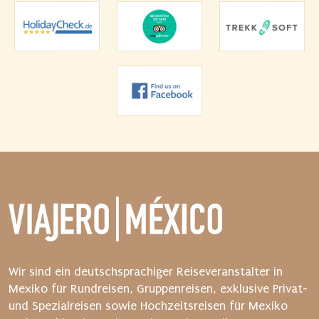
g
a
b
e
u
n
d
s
t
a
r
t
e
n
S
i
Wir sind ein deutschsprachiger Reiseveranstalter in
e
Mexiko für Rundreisen, Gruppenreisen, exklusive Privat-
d
und Spezialreisen sowie Hochzeitsreisen für Mexiko
a