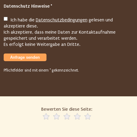
f
Datenschutz Hinweise *
o
l
Ich habe die
Datenschutzbedingungen
gelesen und
g
akzeptiere diese.
e
Ich akzeptiere, dass meine Daten zur Kontaktaufnahme
n
gespeichert und verarbeitet werden.
Es erfolgt keine Weitergabe an Dritte.
d
e
Anfrage senden
n
F
Pflichtfelder sind mit einem * gekennzeichnet.
e
l
d
d
i
Bewerten Sie diese Seite:
e
E
i
n