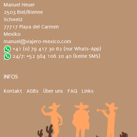
u
Manuel Heuer
t
2503 Biel/Bienne
.
Schweiz
77717 Playa del Carmen
Mexiko
manuel@viajero-mexico.com
+41 (0) 79 417 30 62
(nur Whats-App)
24/7: +52 984 106 20 40
(keine SMS)
INFOS
Kontakt
AGBs
Über uns
FAQ
Links