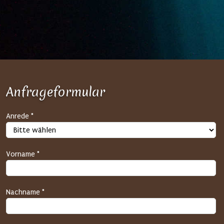
Anfrageformular
S
Anrede *
P
A
M
Vorname *
-
S
c
Nachname *
h
u
t