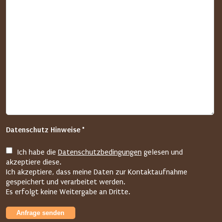
s
c
h
e
n
S
i
e
i
m
f
Datenschutz Hinweise *
o
l
Ich habe die
Datenschutzbedingungen
gelesen und
g
akzeptiere diese.
e
Ich akzeptiere, dass meine Daten zur Kontaktaufnahme
n
gespeichert und verarbeitet werden.
Es erfolgt keine Weitergabe an Dritte.
d
e
Anfrage senden
n