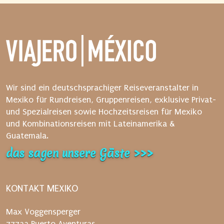
a
r
t
e
n
S
i
Wir sind ein deutschsprachiger Reiseveranstalter in
e
Mexiko für Rundreisen, Gruppenreisen, exklusive Privat-
d
und Spezialreisen sowie Hochzeitsreisen für Mexiko
a
und Kombinationsreisen mit Lateinamerika &
n
Guatemala.
a
das sagen unsere Gäste >>>
c
h
d
KONTAKT MEXIKO
e
n
Max Voggensperger
V
77733 Puerto Aventuras