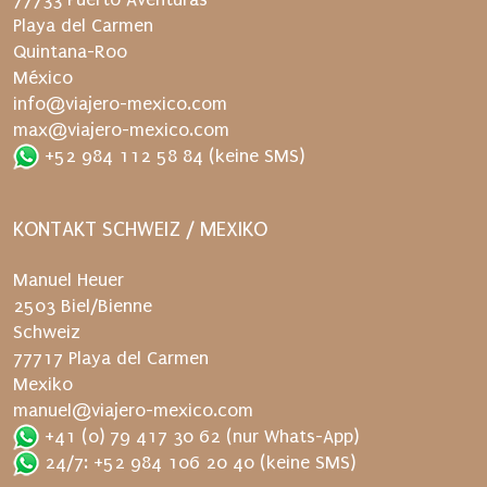
e
Playa del Carmen
r
Quintana-Roo
s
México
a
info@viajero-mexico.com
n
max@viajero-mexico.com
d
+52 984 112 58 84
(keine SMS)
e
r
n
KONTAKT SCHWEIZ / MEXIKO
e
u
Manuel Heuer
t
2503 Biel/Bienne
.
Schweiz
77717 Playa del Carmen
Mexiko
manuel@viajero-mexico.com
+41 (0) 79 417 30 62
(nur Whats-App)
24/7: +52 984 106 20 40
(keine SMS)