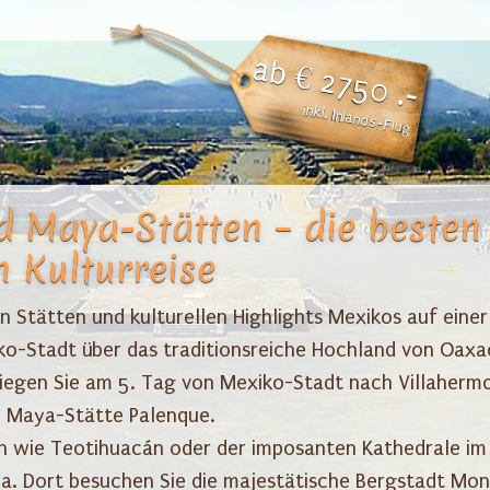
ab € 2750 .-
inkl. Inlands-Flug
d Maya-Stätten – die besten
 Kulturreise
n Stätten und kulturellen Highlights Mexikos auf einer 
o-Stadt über das traditionsreiche Hochland von Oaxac
liegen Sie am 5. Tag von Mexiko-Stadt nach Villaherm
n Maya-Stätte Palenque.
 wie Teotihuacán oder der imposanten Kathedrale im
a. Dort besuchen Sie die majestätische Bergstadt Mont