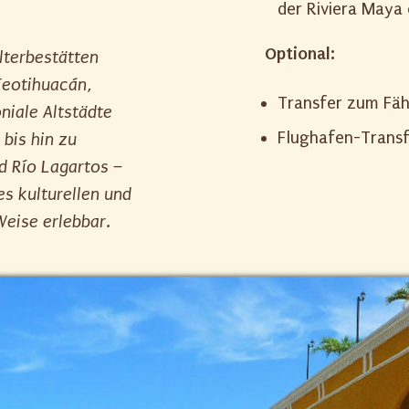
der Riviera Maya
Optional:
lterbestätten
Teotihuacán,
Transfer zum Fähr
niale Altstädte
Flughafen-Transf
bis hin zu
d Río Lagartos –
s kulturellen und
Weise erlebbar.