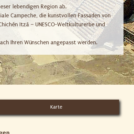
dieser lebendigen Region ab.
niale Campeche, die kunstvollen Fassaden von
e Chichén Itzá – UNESCO-Weltkulturerbe und
l nach Ihren Wünschen angepasst werden.
Karte
gen