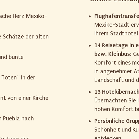
Flughafentransfe
ische Herz Mexiko-
Mexiko-Stadt erw
Ihrem Stadthotel
e Schätze der alten
14 Reisetage in 
bzw. Kleinbus:
Ge
und bunte
Komfort eines mod
in angenehmer At
Toten“ in der
Landschaft und 
13 Hotelübernach
nt von einer Kirche
Übernachten Sie i
hohen Komfort b
n Puebla nach
Persönliche Grup
Schönheit und Ku
entdecken
kostung des