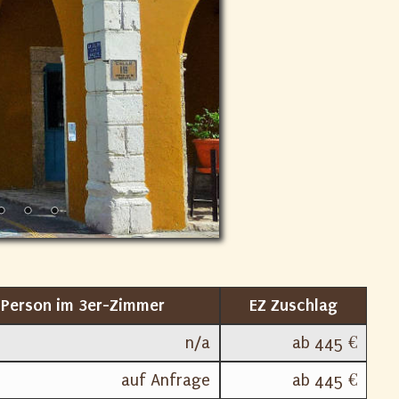
o Person im 3er-Zimmer
EZ Zuschlag
n/a
ab 445 €
auf Anfrage
ab 445 €