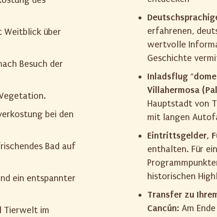
Deutschsprachige
erfahrenen, deuts
 Weitblick über
wertvolle Inform
Geschichte vermi
nach Besuch der
Inladsflug "dome
Villahermosa (Pa
Vegetation.
Hauptstadt von Ta
verkostung bei den
mit langen Autof
Eintrittsgelder,
rischendes Bad auf
enthalten. Für e
Programmpunkten 
historischen High
nd ein entspannter
Transfer zu Ihre
Cancún:
Am Ende I
 Tierwelt im