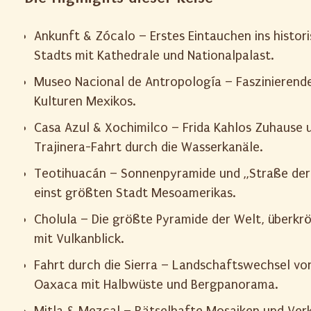
Ankunft & Zócalo – Erstes Eintauchen ins histor
Stadts mit Kathedrale und Nationalpalast.
Museo Nacional de Antropología – Faszinierend
Kulturen Mexikos.
Casa Azul & Xochimilco – Frida Kahlos Zuhause 
Trajinera-Fahrt durch die Wasserkanäle.
Teotihuacán – Sonnenpyramide und „Straße der 
einst größten Stadt Mesoamerikas.
Cholula – Die größte Pyramide der Welt, überkrö
mit Vulkanblick.
Fahrt durch die Sierra – Landschaftswechsel vo
Oaxaca mit Halbwüste und Bergpanorama.
Mitla & Mezcal – Rätselhafte Mosaiken und Ver