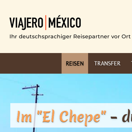
REISEN
TRANSFER
Im "El
Chepe"
– 