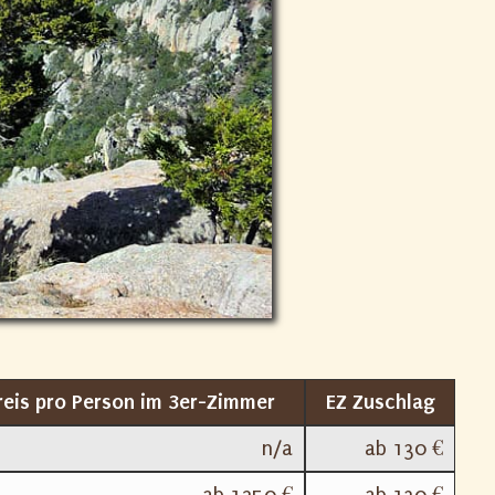
reis pro Person im 3er-Zimmer
EZ Zuschlag
n/a
ab 130 €
ab 1250 €
ab 130 €