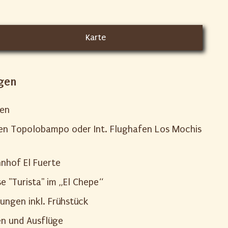
Karte
gen
nen
en Topolobampo oder Int. Flughafen Los Mochis
nhof El Fuerte
se "Turista" im „El Chepe“
ungen inkl. Frühstück
en und Ausflüge