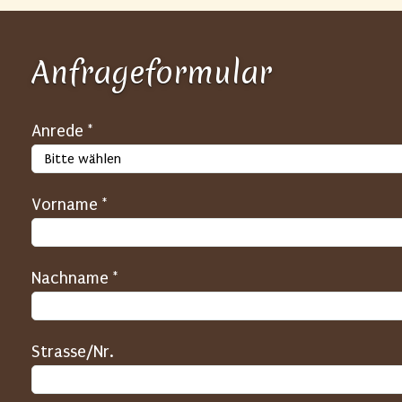
Anfrageformular
S
Anrede *
P
A
Vorname *
M
-
S
Nachname *
c
h
u
Strasse/Nr.
t
z