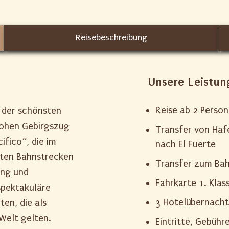
Reisebeschreibung
Unsere Leistun
Reise ab 2 Perso
 der schönsten
hohen Gebirgszug
Transfer von Haf
ifico“, die im
nach El Fuerte
sten Bahnstrecken
Transfer zum Bah
ung und
Fahrkarte 1. Klas
spektakuläre
3 Hotelübernacht
ten, die als
elt gelten.
Eintritte, Gebühr