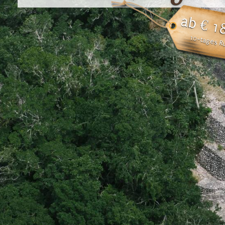
ab € 1
10-tages R