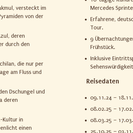
akmul, versteckt im
Mercedes Sprinte
Pyramiden von der
Erfahrene, deuts
Tour.
zul, deren
9 Übernachtungen
er durch den
Frühstück.
Inklusive Eintrit
hilan, die nur per
Sehenswürdigkeit
Lage am Fluss und
Reisedaten
 den Dschungel und
09.11.24 – 18.11
a deren
08.02.25 – 17.02
-Kultur in
08.03.25 – 17.03
enlicht einen
25.10.25 – 03.11