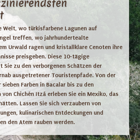
zinierendsten
t
ne Welt, wo türkisfarbene Lagunen auf
gel treffen, wo jahrhundertealte
m Urwald ragen und kristallklare Cenoten ihre
nisse preisgeben. Diese 10-tägige
t Sie zu den verborgenen Schätzen der
ernab ausgetretener Touristenpfade. Von der
sieben Farben in Bacalar bis zu den
 von Chichén Itzá erleben Sie ein Mexiko, das
 hätten. Lassen Sie sich verzaubern von
ungen, kulinarischen Entdeckungen und
nen den Atem rauben werden.