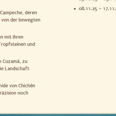
08.11.25 – 17.11
t Campeche, deren
n von der bewegten
n mit ihren
Tropfsteinen und
on Cuzamá, zu
die Landschaft
mide von Chichén
räzision noch