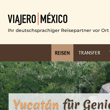
REISEN
TRANSFER
Yucatán
für Geni