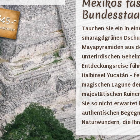
Mexikos fas
Bundesstaa
845.-
undreise
Tauchen Sie ein in ei
smaragdgrünen Dschun
Mayapyramiden aus de
unterirdischen Geheim
Entdeckungsreise führ
Halbinsel Yucatán - f
magischen Lagune der 
majestätischen Ruinen
Sie so nicht erwartet
authentischen Begegn
Naturwundern, die Ih