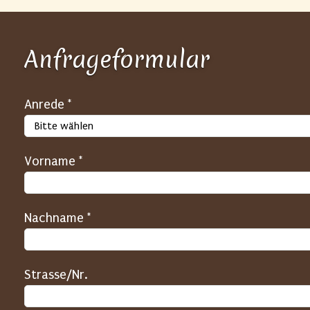
Anfrageformular
S
Anrede *
P
A
Vorname *
M
-
S
Nachname *
c
h
u
Strasse/Nr.
t