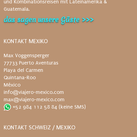
und Kombinationsreisen mit Lateinamerika &
n
Guatemala.
a
das sagen unsere Gäste >>>
c
h
d
KONTAKT MEXIKO
e
n
Max Voggensperger
V
77733 Puerto Aventuras
e
Playa del Carmen
r
Quintana-Roo
s
México
a
info@viajero-mexico.com
n
max@viajero-mexico.com
d
+52 984 112 58 84
(keine SMS)
e
r
n
KONTAKT SCHWEIZ / MEXIKO
e