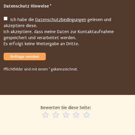
f
Datenschutz Hinweise *
o
l
Ich habe die
Datenschutzbedingungen
gelesen und
g
akzeptiere diese.
e
Ich akzeptiere, dass meine Daten zur Kontaktaufnahme
n
gespeichert und verarbeitet werden.
Es erfolgt keine Weitergabe an Dritte.
d
e
Anfrage senden
n
F
Pflichtfelder sind mit einem * gekennzeichnet.
e
l
d
d
i
Bewerten Sie diese Seite:
e
E
i
n