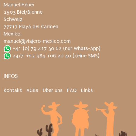
u
Manuel Heuer
t
2503 Biel/Bienne
.
Schweiz
77717 Playa del Carmen
Mexiko
manuel@viajero-mexico.com
+41 (0) 79 417 30 62
(nur Whats-App)
24/7: +52 984 106 20 40
(keine SMS)
INFOS
Kontakt
AGBs
Über uns
FAQ
Links