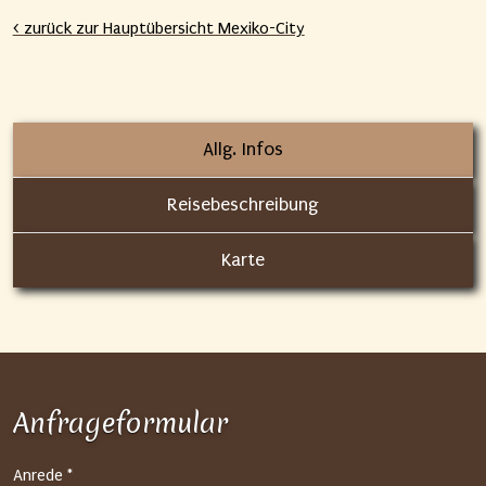
< zurück zur Hauptübersicht Mexiko-City
Allg. Infos
Reisebeschreibung
Karte
Anfrageformular
S
Anrede *