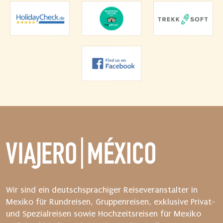
g
a
b
e
u
n
d
s
t
a
r
t
e
n
S
i
Wir sind ein deutschsprachiger Reiseveranstalter in
e
Mexiko für Rundreisen, Gruppenreisen, exklusive Privat-
d
und Spezialreisen sowie Hochzeitsreisen für Mexiko
a