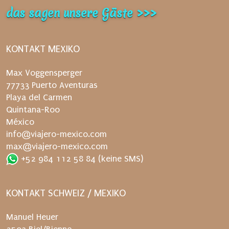
a
das sagen unsere Gäste >>>
c
h
d
KONTAKT MEXIKO
e
n
Max Voggensperger
V
77733 Puerto Aventuras
e
Playa del Carmen
r
Quintana-Roo
s
México
a
info@viajero-mexico.com
n
max@viajero-mexico.com
d
+52 984 112 58 84
(keine SMS)
e
r
n
KONTAKT SCHWEIZ / MEXIKO
e
u
Manuel Heuer
t