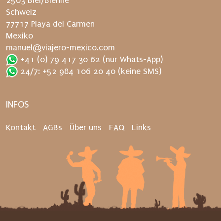
2503 Biel/Bienne
.
Schweiz
77717 Playa del Carmen
Mexiko
manuel@viajero-mexico.com
+41 (0) 79 417 30 62
(nur Whats-App)
24/7: +52 984 106 20 40
(keine SMS)
INFOS
Kontakt
AGBs
Über uns
FAQ
Links