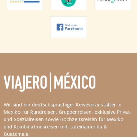
b
e
u
n
d
s
t
a
r
t
e
n
S
i
Wir sind ein deutschsprachiger Reiseveranstalter in
e
Mexiko für Rundreisen, Gruppenreisen, exklusive Privat-
d
und Spezialreisen sowie Hochzeitsreisen für Mexiko
a
und Kombinationsreisen mit Lateinamerika &
n
Guatemala.