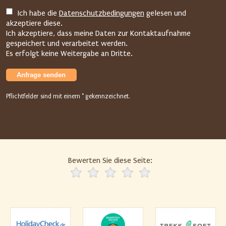
l
Ich habe die
Datenschutzbedingungen
gelesen und
g
akzeptiere diese.
e
Ich akzeptiere, dass meine Daten zur Kontaktaufnahme
n
gespeichert und verarbeitet werden.
Es erfolgt keine Weitergabe an Dritte.
d
e
Anfrage senden
n
F
Pflichtfelder sind mit einem * gekennzeichnet.
e
l
d
d
i
Bewerten Sie diese Seite:
e
E
i
n
g
a