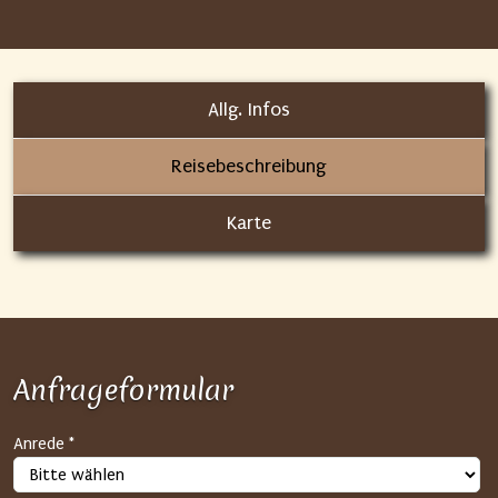
Allg. Infos
Reisebeschreibung
Karte
Anfrageformular
S
Anrede *
P
A