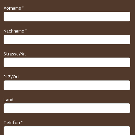
M
Vorname *
-
S
c
Nachname *
h
u
t
Strasse/Nr.
z
(
H
PLZ/Ort
o
n
e
Land
y
p
o
t
Telefon *
)