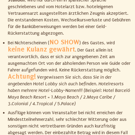
Stunden
, wird nur durch ein in spanischer Sprache
geschriebenes und vom Hotelarzt bzw. hoteleigenen
Vertrauensarzt ausgestellten ärztlichen Zeugnis akzeptiert.
Die entstandenen Kosten, Wechselkursverluste und Gebühren
für die Banküberweisungen werden bei einer Geld-
Rückerstattung abgezogen.
NO SHOW
Bei Nichterscheinen (
) des Gastes, wird
keine Kulanz gewährt
. Der Gast allein ist
verantwortlich, dass er sich zur angegebenen Zeit am
ausgemachten Ort von der abholenden Person wie Guide oder
Fahrer aufgefunden wird. Keine Rückerstattung möglich.
Achtung!
Vergewissern
Sie sich, dass Sie in der
angebenden Hotel Lobby sich auch befinden. Hotelresorts
haben mehrere Hotel-Lobby-Namen!!! (Beispiel: Hotel Barceló
Maya Beach Resort = 1.Maya Beach / 2.Maya Caribe /
3.Colonial / 4.Tropical / 5.Palace)
Ausflüge können vom Veranstalter bei nicht erreichen der
Mindestteilnehmerzahl, sehr schlechter Witterung oder aus
sonstigen nicht vertretbaren Gründen auch kurzfristig
abgesagt werden. Der einbezahlte Betrag wird in diesem Fall