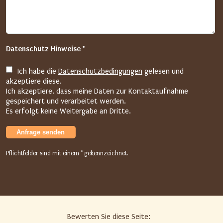
e
i
m
f
Datenschutz Hinweise *
o
l
Ich habe die
Datenschutzbedingungen
gelesen und
g
akzeptiere diese.
e
Ich akzeptiere, dass meine Daten zur Kontaktaufnahme
n
gespeichert und verarbeitet werden.
Es erfolgt keine Weitergabe an Dritte.
d
e
Anfrage senden
n
F
Pflichtfelder sind mit einem * gekennzeichnet.
e
l
d
d
i
Bewerten Sie diese Seite:
e