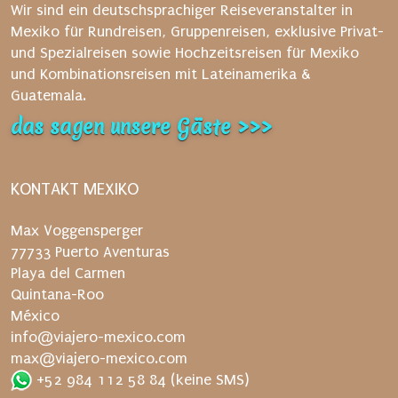
i
Wir sind ein deutschsprachiger Reiseveranstalter in
e
Mexiko für Rundreisen, Gruppenreisen, exklusive Privat-
d
und Spezialreisen sowie Hochzeitsreisen für Mexiko
a
und Kombinationsreisen mit Lateinamerika &
n
Guatemala.
a
das sagen unsere Gäste >>>
c
h
d
KONTAKT MEXIKO
e
n
Max Voggensperger
V
77733 Puerto Aventuras
e
Playa del Carmen
r
Quintana-Roo
s
México
a
info@viajero-mexico.com
n
max@viajero-mexico.com
d
+52 984 112 58 84
(keine SMS)
e