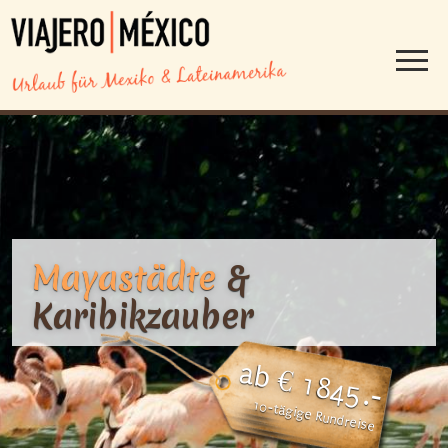
Mayastädte
&
Karibikzauber
ab € 1845.-
10-tägige Rundreise