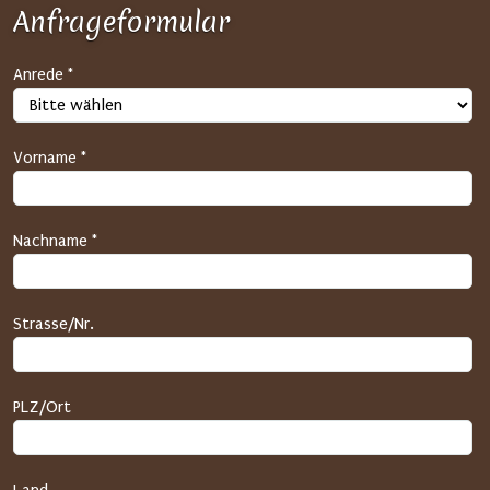
Anfrageformular
S
Anrede *
P
A
M
Vorname *
-
S
c
Nachname *
h
u
t
Strasse/Nr.
z
(
H
PLZ/Ort
o
n
e