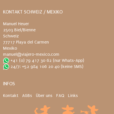
r
n
KONTAKT SCHWEIZ / MEXIKO
e
u
Manuel Heuer
t
2503 Biel/Bienne
.
Schweiz
77717 Playa del Carmen
Mexiko
manuel@viajero-mexico.com
+41 (0) 79 417 30 62
(nur Whats-App)
24/7: +52 984 106 20 40
(keine SMS)
INFOS
Kontakt
AGBs
Über uns
FAQ
Links