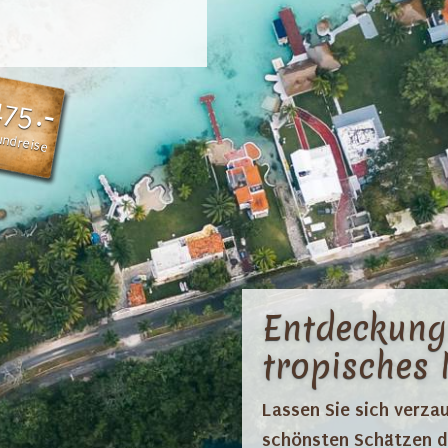
475.-
undreise
Entdeckung
tropisches 
Lassen Sie sich verzau
schönsten Schätzen de