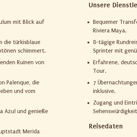
Unsere Dienstl
lum mit Blick auf
Bequemer Transf
Riviera Maya.
m die türkisblaue
8-tägige Rundrei
rbtönen schimmert.
Sprinter mit gen
kenden Ruinen von
Erfahrene, deuts
Tour.
on Palenque, die
7 Übernachtungen
heben und vom
inklusive.
Zugang und Eintr
ua Azul und genieße
Sehenswürdigkeit
Reisedaten
uptstadt Merida