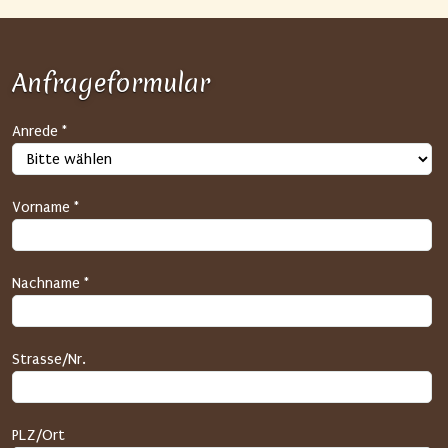
Anfrageformular
S
Anrede *
P
A
M
Vorname *
-
S
c
Nachname *
h
u
t
Strasse/Nr.
z
(
H
PLZ/Ort
o