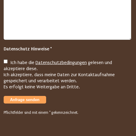
n
S
i
e
i
m
f
Datenschutz Hinweise *
o
l
Ich habe die
Datenschutzbedingungen
gelesen und
g
akzeptiere diese.
e
Ich akzeptiere, dass meine Daten zur Kontaktaufnahme
n
gespeichert und verarbeitet werden.
Es erfolgt keine Weitergabe an Dritte.
d
e
Anfrage senden
n
F
Pflichtfelder sind mit einem * gekennzeichnet.
e
l
d