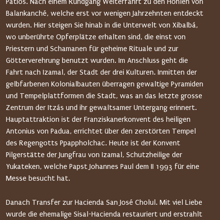
Patios. Nach einem Rundgang Weiterfahrt zu den Höhlen von
Balankanché, welche erst vor wenigen Jahrzehnten entdeckt
wurden. Hier steigen Sie hinab in die Unterwelt von Xibalbá,
wo unberührte Opferplätze erhalten sind, die einst von
Priestern und Schamanen für geheime Rituale und zur
Götterverehrung benutzt wurden. Im Anschluss geht die
Fahrt nach Izamal, der Stadt der drei Kulturen. Inmitten der
gelbfarbenen Kolonialbauten überragen gewaltige Pyramiden
und Tempelplattformen die Stadt, was an das letzte grosse
Zentrum der Itzás und ihr gewaltsamer Untergang erinnert.
Hauptattraktion ist der Franziskanerkonvent des heiligen
Antonius von Padua, errichtet über den zerstörten Tempel
des Regengotts Ppappholchac. Heute ist der Konvent
Pilgerstätte der Jungfrau von Izamal, Schutzheilige der
Yukateken, welche Papst Johannes Paul dem II 1993 für eine
Messe besucht hat.
Danach Transfer zur Hacienda San José Cholul. Mit viel Liebe
wurde die ehemalige Sisal-Hacienda restauriert und erstrahlt