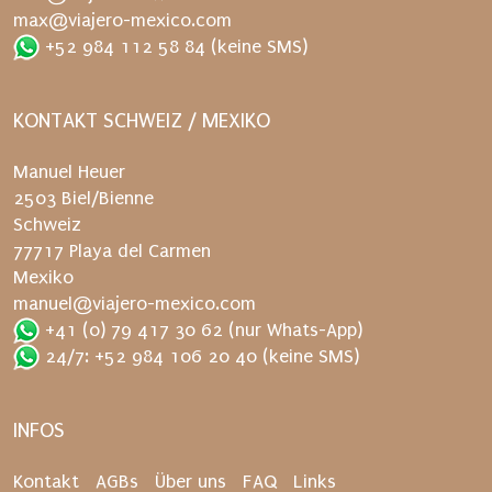
n
max@viajero-mexico.com
d
+52 984 112 58 84
(keine SMS)
e
r
n
KONTAKT SCHWEIZ / MEXIKO
e
u
Manuel Heuer
t
2503 Biel/Bienne
.
Schweiz
77717 Playa del Carmen
Mexiko
manuel@viajero-mexico.com
+41 (0) 79 417 30 62
(nur Whats-App)
24/7: +52 984 106 20 40
(keine SMS)
INFOS
Kontakt
AGBs
Über uns
FAQ
Links