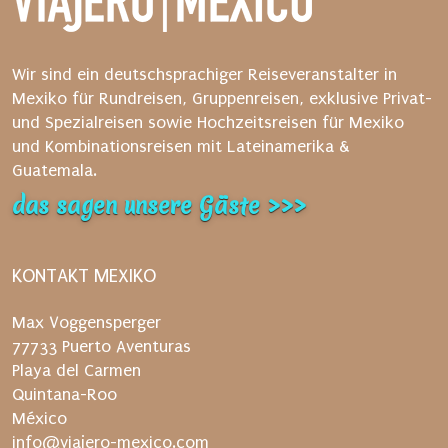
n
S
i
Wir sind ein deutschsprachiger Reiseveranstalter in
e
Mexiko für Rundreisen, Gruppenreisen, exklusive Privat-
d
und Spezialreisen sowie Hochzeitsreisen für Mexiko
a
und Kombinationsreisen mit Lateinamerika &
n
Guatemala.
a
das sagen unsere Gäste >>>
c
h
d
KONTAKT MEXIKO
e
n
Max Voggensperger
V
77733 Puerto Aventuras
e
Playa del Carmen
r
Quintana-Roo
s
México
a
info@viajero-mexico.com