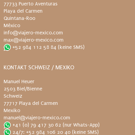
77733 Puerto Aventuras
e
Playa del Carmen
r
Quintana-Roo
s
México
a
info@viajero-mexico.com
n
max@viajero-mexico.com
d
+52 984 112 58 84
(keine SMS)
e
r
n
KONTAKT SCHWEIZ / MEXIKO
e
u
Manuel Heuer
t
2503 Biel/Bienne
.
Schweiz
77717 Playa del Carmen
Mexiko
manuel@viajero-mexico.com
+41 (0) 79 417 30 62
(nur Whats-App)
24/7: +52 984 106 20 40
(keine SMS)