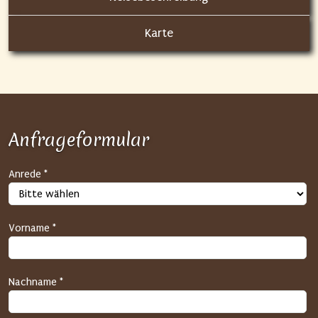
Karte
Anfrageformular
S
Anrede *
P
A
M
Vorname *
-
S
c
Nachname *
h
u