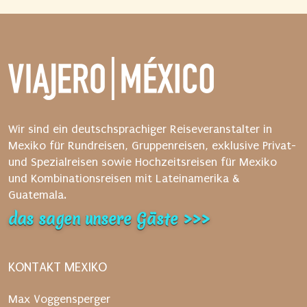
t
a
r
t
e
n
S
i
Wir sind ein deutschsprachiger Reiseveranstalter in
e
Mexiko für Rundreisen, Gruppenreisen, exklusive Privat-
d
und Spezialreisen sowie Hochzeitsreisen für Mexiko
a
und Kombinationsreisen mit Lateinamerika &
n
Guatemala.
a
das sagen unsere Gäste >>>
c
h
d
KONTAKT MEXIKO
e
n
Max Voggensperger
V