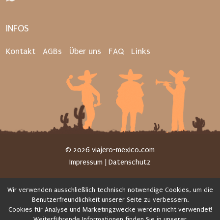
INFOS
Kontakt
AGBs
Über uns
FAQ
Links
© 2026 viajero-mexico.com
|
Impressum
|
Datenschutz
Wir verwenden ausschließlich technisch notwendige Cookies, um die
Benutzerfreundlichkeit unserer Seite zu verbessern.
Cookies für Analyse und Marketingzwecke werden nicht verwendet!
Weiterführende Informationen finden Sie in unserer