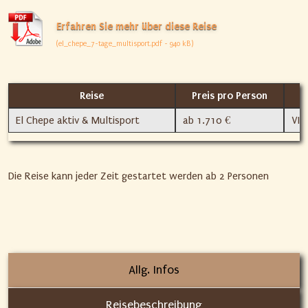
Erfahren Sie mehr über diese Reise
(el_chepe_7-tage_multisport.pdf - 940 kB)
Reise
Preis pro Person
T
El Chepe aktiv & Multisport
ab 1.710 €
VI
Die Reise kann jeder Zeit gestartet werden ab 2 Personen
Allg. Infos
Reisebeschreibung