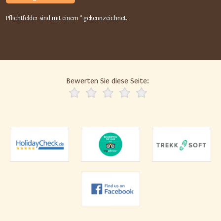
n
F
Pflichtfelder sind mit einem * gekennzeichnet.
e
l
d
d
i
Bewerten Sie diese Seite:
e
E
i
n
g
a
b
e
u
n
d
s