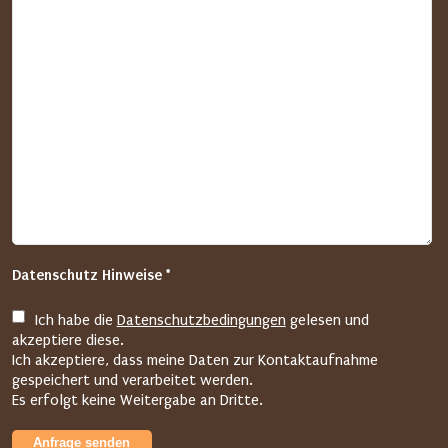
s
c
h
e
n
S
i
e
i
m
f
Datenschutz Hinweise *
o
l
Ich habe die
Datenschutzbedingungen
gelesen und
g
akzeptiere diese.
e
Ich akzeptiere, dass meine Daten zur Kontaktaufnahme
n
gespeichert und verarbeitet werden.
Es erfolgt keine Weitergabe an Dritte.
d
e
Anfrage senden