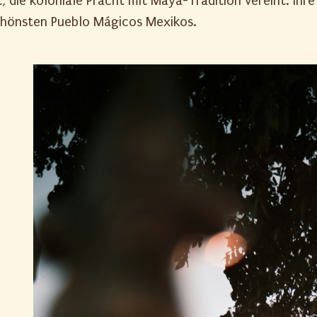
dt, die koloniale Pracht mit Maya-Tradition vereint. Ih
chönsten Pueblo Mágicos Mexikos.