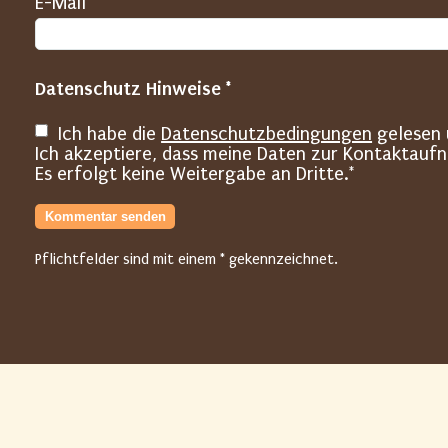
(
E-Mail *
H
o
Datenschutz Hinweise *
n
e
Ich habe die
Datenschutzbedingungen
gelesen 
y
Ich akzeptiere, dass meine Daten zur Kontaktauf
Es erfolgt keine Weitergabe an Dritte.*
p
o
Kommentar senden
t
Pflichtfelder sind mit einem * gekennzeichnet.
)
B
i
t
t
e