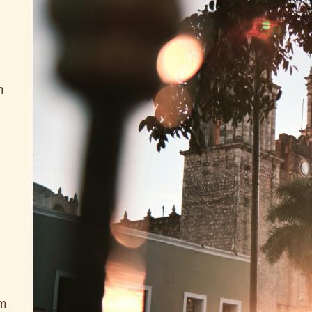
m
e
um