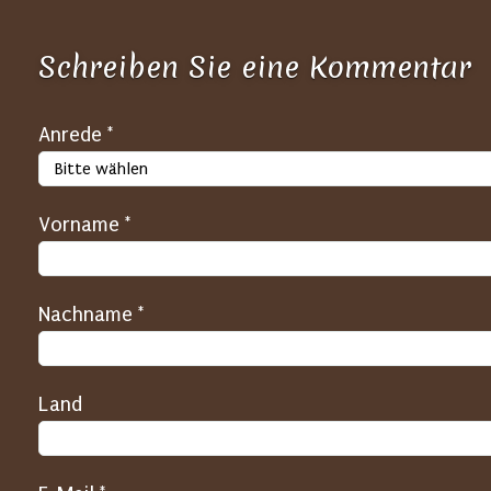
Schreiben Sie eine Kommentar
S
Anrede *
P
A
Vorname *
M
-
S
Nachname *
c
h
u
Land
t
z