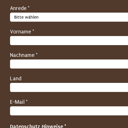
S
Anrede *
P
A
Vorname *
M
-
S
Nachname *
c
h
u
Land
t
z
(
E-Mail *
H
o
Datenschutz Hinweise *
n