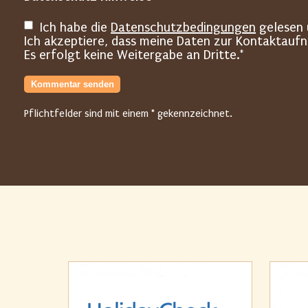
e
Ich habe die
Datenschutzbedingungen
gelesen 
y
Ich akzeptiere, dass meine Daten zur Kontaktauf
Es erfolgt keine Weitergabe an Dritte.*
p
o
Kommentar senden
t
Pflichtfelder sind mit einem * gekennzeichnet.
)
B
i
t
t
e
l
ö
s