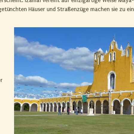
erscheint: Izamal vereint auf einzigartige Weise Maya
 getünchten Häuser und Straßenzüge machen sie zu ei
0
er