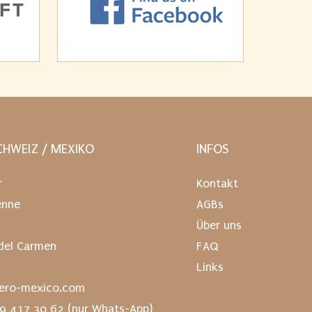
HWEIZ / MEXIKO
INFOS
r
Kontakt
enne
AGBs
Über uns
del Carmen
FAQ
Links
ero-mexico.com
79 417 30 62
(nur Whats-App)