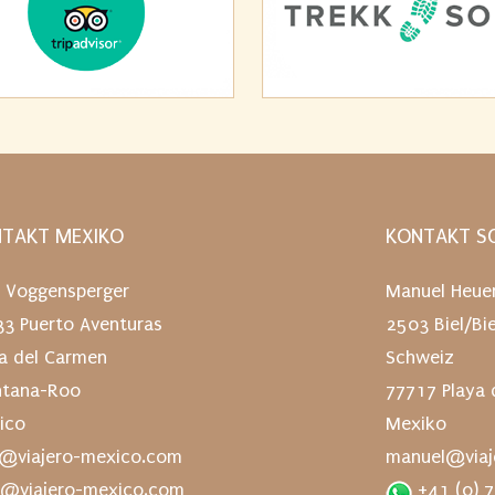
TAKT MEXIKO
KONTAKT SC
 Voggensperger
Manuel Heue
33 Puerto Aventuras
2503 Biel/Bi
ya del Carmen
Schweiz
ntana-Roo
77717 Playa 
ico
Mexiko
o@viajero-mexico.com
manuel@viaj
@viajero-mexico.com
+41 (0) 