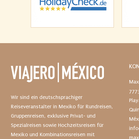
c
h
e
n
S
i
e
i
KON
m
Max
f
777
o
Wir sind ein deutschsprachiger
Pla
l
Reiseveranstalter in Mexiko für Rundreisen,
Qui
g
Gruppenreisen, exklusive Privat- und
Méx
e
Spezialreisen sowie Hochzeitsreisen für
inf
n
Mexiko und Kombinationsreisen mit
max